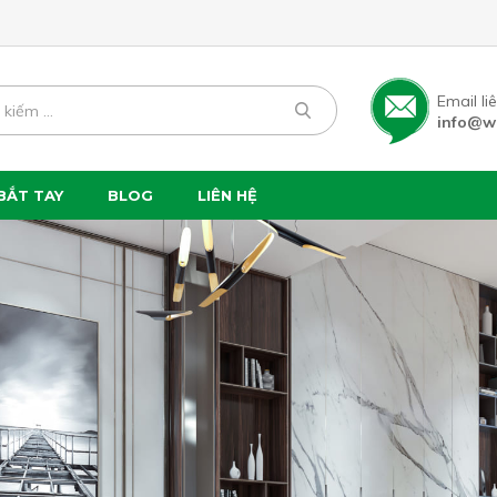
Email li
info@w
BẮT TAY
BLOG
LIÊN HỆ