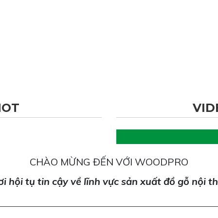
HOT
VID
CHÀO MỪNG ĐẾN VỚI WOODPRO
i hội tụ tin cậy về lĩnh vực sản xuất đồ gỗ nội t