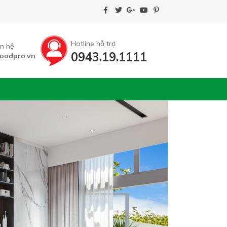
Hotline hỗ trợ
ên hệ
0943.19.1111
oodpro.vn