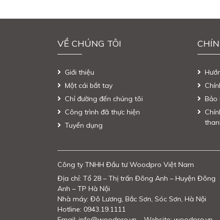
VỀ CHÚNG TÔI
CHÍN
Giới thiệu
Hướ
Một cái bắt tay
Chín
Chỉ đường đến chúng tôi
Bảo 
Công trình đã thực hiện
Chín
than
Tuyển dụng
Công ty TNHH Đầu tư Woodpro Việt Nam
Địa chỉ: Tổ 28 – Thị trấn Đông Anh – Huyện Đông
Anh – TP Hà Nội
Nhà máy: Đô Lương, Bắc Sơn, Sóc Sơn, Hà Nội
Hotline: 0943.19.1111
Email: info@woodpro.vn – Website: woodpro.vn