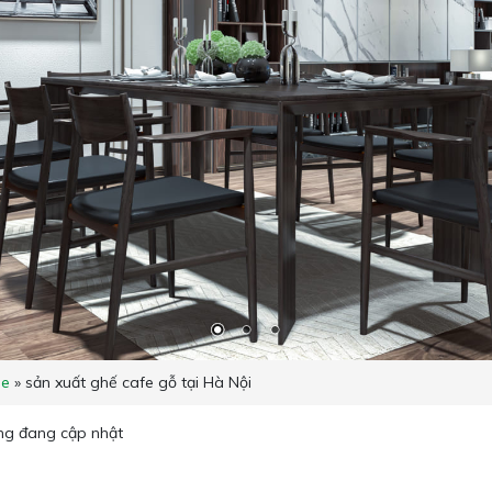
e
»
sản xuất ghế cafe gỗ tại Hà Nội
ng đang cập nhật