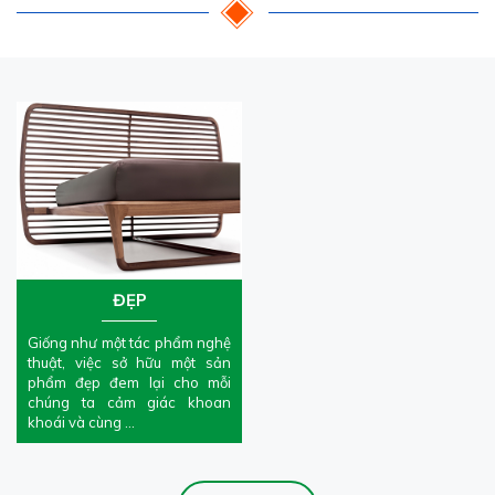
ĐẸP
Giống như một tác phẩm nghệ
thuật, việc sở hữu một sản
phẩm đẹp đem lại cho mỗi
chúng ta cảm giác khoan
khoái và cùng …