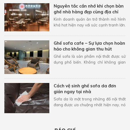
Nguyên tắc cần nhớ khi chọn bàn
ghế nhà hàng đẹp cùng địa chỉ
mua hàng uy tín
Kinh doanh quán ăn trở thành mô hình
khá hot hiện nay với sức cạnh tranh lớn.
Để tạo dấu ấn riêng thu hút khách hàng,
nhiều chủ đầu tư đã không ngần ngại chi
ra khoản tiền lớn để sắm sửa những bộ
Ghế sofa cafe – Sự lựa chọn hoàn
bàn …
hảo cho không gian thu hút
khách
Ghế sofa là sản phẩm nội thất được sử
dụng phổ biến. Không chỉ không gian
văn phòng, nhà ở, các quán cafe ngày
nay cũng rất ưa chuộng mẫu ghế này.
Tuy nhiên khá nhiều chủ đầu tư phân vân
Cách vệ sinh ghế sofa da đơn
có nên chọn …
giản ngay tại nhà
Sofa da là một trong những đồ nội thất
đang được ưa chuộng nhất hiện nay, nó
không chỉ là điểm nhấn cho căn phòng
mà đây còn là món đồ được sử dụng với
tần suất lớn. Sofa rất dễ bị dính bẩn, bám
bụi …