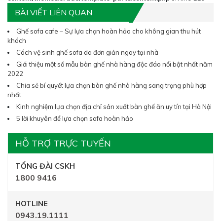
BÀI VIẾT LIÊN QUAN
Ghế sofa cafe – Sự lựa chọn hoàn hảo cho không gian thu hút
khách
Cách vệ sinh ghế sofa da đơn giản ngay tại nhà
Giới thiệu một số mẫu bàn ghế nhà hàng độc đáo nổi bật nhất năm
2022
Chia sẻ bí quyết lựa chọn bàn ghế nhà hàng sang trọng phù hợp
nhất
Kinh nghiệm lựa chọn địa chỉ sản xuất bàn ghế ăn uy tín tại Hà Nội
5 lời khuyên để lựa chọn sofa hoàn hảo
HỖ TRỢ TRỰC TUYẾN
TỔNG ĐÀI CSKH
1800 9416
HOTLINE
0943.19.1111