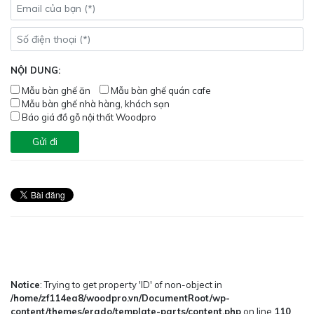
NỘI DUNG:
Mẫu bàn ghế ăn
Mẫu bàn ghế quán cafe
Mẫu bàn ghế nhà hàng, khách sạn
Báo giá đồ gỗ nội thất Woodpro
Notice
: Trying to get property 'ID' of non-object in
/home/zf114ea8/woodpro.vn/DocumentRoot/wp-
content/themes/erado/template-parts/content.php
on line
110