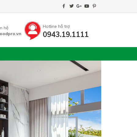
Hotline hỗ trợ
ên hệ
0943.19.1111
oodpro.vn