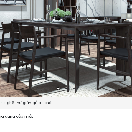
e
»
ghế thư giãn gỗ óc chó
ng đang cập nhật