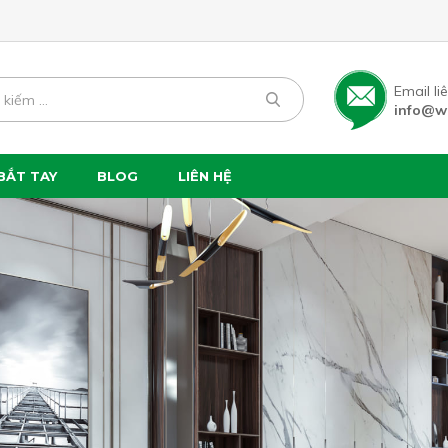
Email li
info@w
BẮT TAY
BLOG
LIÊN HỆ