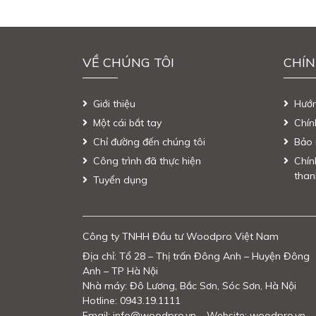
VỀ CHÚNG TÔI
CHÍN
Giới thiệu
Hướ
Một cái bắt tay
Chín
Chỉ đường đến chúng tôi
Bảo 
Công trình đã thực hiện
Chín
than
Tuyển dụng
Công ty TNHH Đầu tư Woodpro Việt Nam
Địa chỉ: Tổ 28 – Thị trấn Đông Anh – Huyện Đông
Anh – TP Hà Nội
Nhà máy: Đô Lương, Bắc Sơn, Sóc Sơn, Hà Nội
Hotline: 0943.19.1111
Email: info@woodpro.vn – Website: woodpro.vn