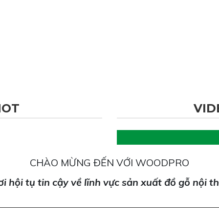
HOT
VID
CHÀO MỪNG ĐẾN VỚI WOODPRO
i hội tụ tin cậy về lĩnh vực sản xuất đồ gỗ nội t