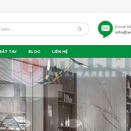
Email li
info@w
BẮT TAY
BLOG
LIÊN HỆ