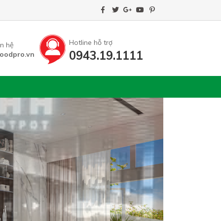
Hotline hỗ trợ
ên hệ
0943.19.1111
oodpro.vn