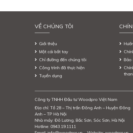
VỀ CHÚNG TÔI
CHÍN
Giới thiệu
Hướ
Một cái bắt tay
Chín
Chỉ đường đến chúng tôi
Bảo 
Công trình đã thực hiện
Chín
than
Tuyển dụng
Công ty TNHH Đầu tư Woodpro Việt Nam
Địa chỉ: Tổ 28 – Thị trấn Đông Anh – Huyện Đông
Anh – TP Hà Nội
Nhà máy: Đô Lương, Bắc Sơn, Sóc Sơn, Hà Nội
Hotline: 0943.19.1111
Email: info@woodpro.vn – Website: woodpro.vn