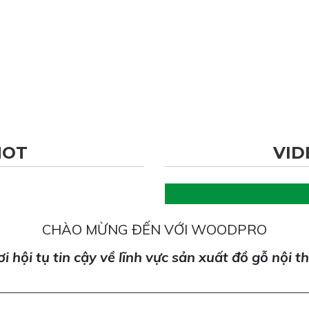
HOT
VID
CHÀO MỪNG ĐẾN VỚI WOODPRO
i hội tụ tin cậy về lĩnh vực sản xuất đồ gỗ nội t