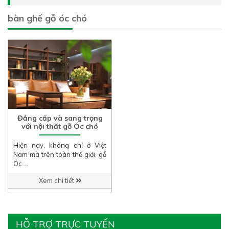
bàn ghế gỗ óc chó
Đẳng cấp và sang trọng
với nội thất gỗ Óc chó
Hiện nay, không chỉ ở Việt
Nam mà trên toàn thế giới, gỗ
Óc …
Xem chi tiết
HỖ TRỢ TRỰC TUYẾN