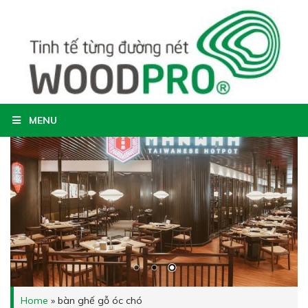
MENU
Home
»
bàn ghế gỗ óc chó