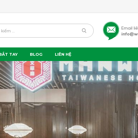
Email li
info@w
BẮT TAY
BLOG
LIÊN HỆ