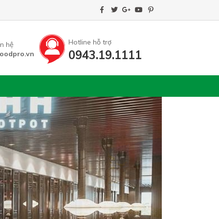
Hotline hỗ trợ
ên hệ
0943.19.1111
oodpro.vn