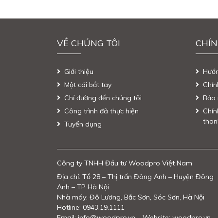
VỀ CHÚNG TÔI
CHÍN
Giới thiệu
Hướ
Một cái bắt tay
Chín
Chỉ đường đến chúng tôi
Bảo 
Công trình đã thực hiện
Chín
than
Tuyển dụng
Công ty TNHH Đầu tư Woodpro Việt Nam
Địa chỉ: Tổ 28 – Thị trấn Đông Anh – Huyện Đông
Anh – TP Hà Nội
Nhà máy: Đô Lương, Bắc Sơn, Sóc Sơn, Hà Nội
Hotline: 0943.19.1111
Email: info@woodpro.vn – Website: woodpro.vn