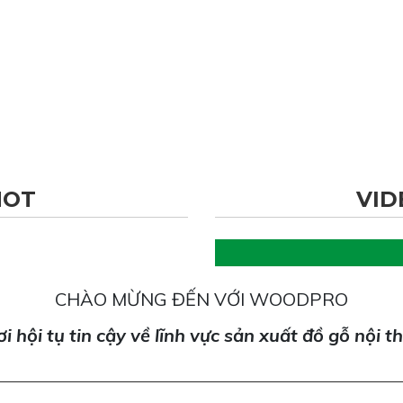
HOT
VID
CHÀO MỪNG ĐẾN VỚI WOODPRO
i hội tụ tin cậy về lĩnh vực sản xuất đồ gỗ nội t