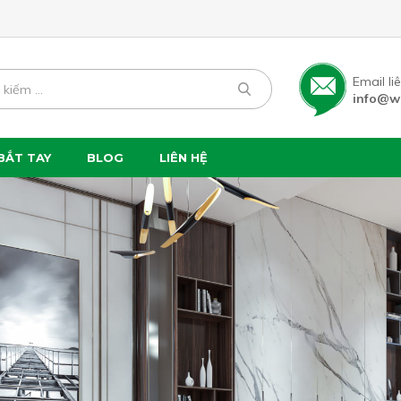
Email li
info@w
BẮT TAY
BLOG
LIÊN HỆ