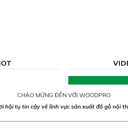
HOT
VID
CHÀO MỪNG ĐẾN VỚI WOODPRO
i hội tụ tin cậy về lĩnh vực sản xuất đồ gỗ nội t