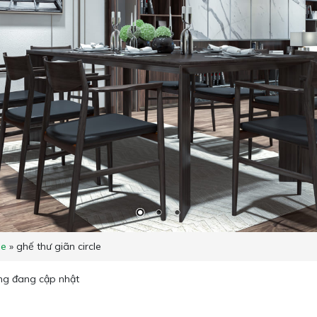
e
»
ghế thư giãn circle
ng đang cập nhật