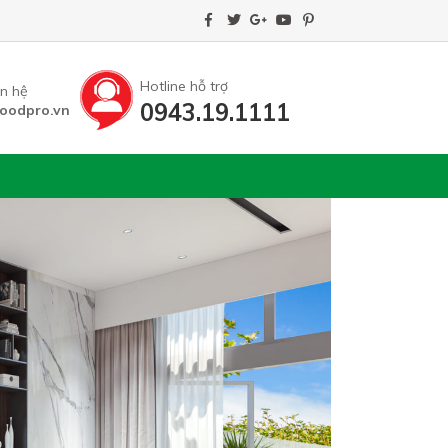
Hotline hỗ trợ
ên hệ
0943.19.1111
oodpro.vn