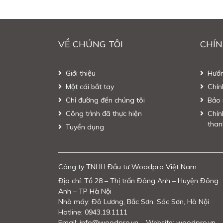
VỀ CHÚNG TÔI
CHÍN
Giới thiệu
Hướ
Một cái bắt tay
Chín
Chỉ đường đến chúng tôi
Bảo 
Công trình đã thực hiện
Chín
than
Tuyển dụng
Công ty TNHH Đầu tư Woodpro Việt Nam
Địa chỉ: Tổ 28 – Thị trấn Đông Anh – Huyện Đông
Anh – TP Hà Nội
Nhà máy: Đô Lương, Bắc Sơn, Sóc Sơn, Hà Nội
Hotline: 0943.19.1111
Email: info@woodpro.vn – Website: woodpro.vn